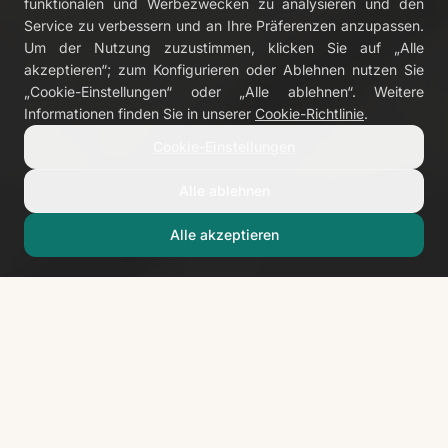
funktionalen und Werbezwecken zu analysieren und den
Service zu verbessern und an Ihre Präferenzen anzupassen.
VIVIR · LIVE · LEBEN
Um der Nutzung zuzustimmen, klicken Sie auf „Alle
Ein Reiseziel
akzeptieren“; zum Konfigurieren oder Ablehnen nutzen Sie
„Cookie-Einstellungen“ oder „Alle ablehnen“. Weitere
zum Erleben
Informationen finden Sie in unserer
Cookie-Richtlinie
.
Cookie-Einstellungen
Alle ablehnen
Alle akzeptieren
IHR IDEALER AUFENTHALT
Vier Arten, es zu erleben
Wach auf mit Blick auf den Atlantik, verliere dich
zwischen Vulkanen oder spüre den Puls der Stadt.