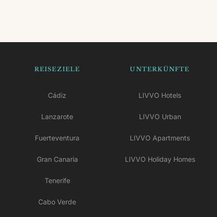
REISEZIELE
UNTERKÜNFTE
Cádiz
LIVVO Hotels
Lanzarote
LIVVO Urban
Fuerteventura
LIVVO Apartments
Gran Canaria
LIVVO Holiday Homes
Tenerife
Cabo Verde