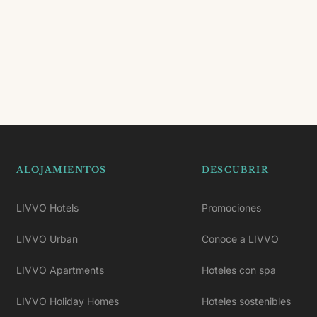
ALOJAMIENTOS
DESCUBRIR
LIVVO Hotels
Promociones
LIVVO Urban
Conoce a LIVVO
LIVVO Apartments
Hoteles con spa
LIVVO Holiday Homes
Hoteles sostenibles