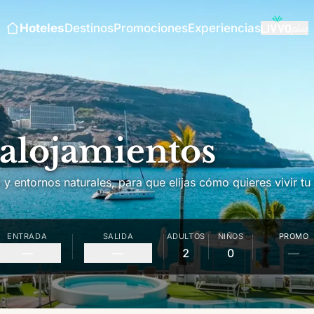
Hoteles
Destinos
Promociones
Experiencias
 alojamientos
y entornos naturales, para que elijas cómo quieres vivir tu 
ENTRADA
SALIDA
ADULTOS
NIÑOS
PROMO
—
—
2
0