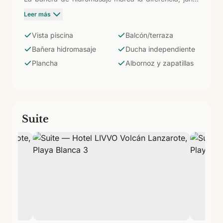
con balcón o terraza y ducha independiente.
Leer más
Equipada con aire acondicionado, ventilador de
techo, minibar, caja fuerte, hervidor de agua, plancha
Vista piscina
Balcón/terraza
y tabla de planchar, albornoz, zapatillas y carta de
Bañera hidromasaje
Ducha independiente
almohadas. Para parejas que buscan un extra de
Plancha
Albornoz y zapatillas
confort.
Suite