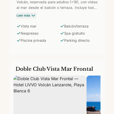
Volcán, reservada para adultos (+18), con vistas
al mar desde el balcón o terraza. Incluye todos
los privilegios Club: cafetera Nespresso, acceso
Leer más
gratuito al spa y circuito termal, piscina privada
con servicio de camarero, desayuno exclusivo
Vista mar
Balcón/terraza
en el restaurante La Vegueta, tea time y
Nespresso
Spa gratuito
mixology por las tardes, camas balinesas,
Piscina privada
Parking directo
solárium con vistas, parking privado y −10% en
restauración.
Doble Club Vista Mar Frontal