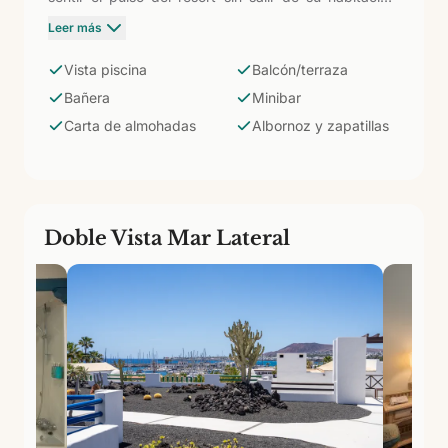
Balcón o terraza privada desde donde disfrutar de la
Leer más
luz de Lanzarote. Equipada con bañera, bidet, aire
acondicionado, ventilador de techo, minibar, caja
Vista piscina
Balcón/terraza
fuerte, hervidor con servicio de café-té, albornoz,
Bañera
Minibar
zapatillas y carta de almohadas.
Carta de almohadas
Albornoz y zapatillas
Doble Vista Mar Lateral