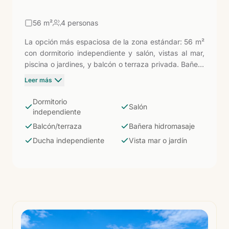
56
m²
4 personas
La opción más espaciosa de la zona estándar: 56 m²
con dormitorio independiente y salón, vistas al mar,
piscina o jardines, y balcón o terraza privada. Bañera
de hidromasaje y ducha independiente, aire
Leer más
acondicionado, ventilador de techo, minibar, caja
fuerte, hervidor, plancha, albornoz, zapatillas y carta
Dormitorio
Salón
de almohadas. Ideal para estancias largas, familias o
independiente
quienes valoran tener su propio espacio diferenciado.
Balcón/terraza
Bañera hidromasaje
Ducha independiente
Vista mar o jardín