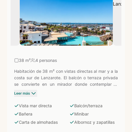
38
m²
4 personas
Habitación de 38 m² con vistas directas al mar y a la
costa sur de Lanzarote. El balcón o terraza privada
se convierte en un mirador donde contemplar el
Atlántico a cualquier hora. La categoría más
Leer más
solicitada de la zona estándar, con todo el
equipamiento del hotel de cinco estrellas: bañera,
Vista mar directa
Balcón/terraza
bidet, aire acondicionado, ventilador de techo,
Bañera
Minibar
minibar, caja fuerte, hervidor con servicio de café-té,
Carta de almohadas
Albornoz y zapatillas
albornoz, zapatillas y carta de almohadas.