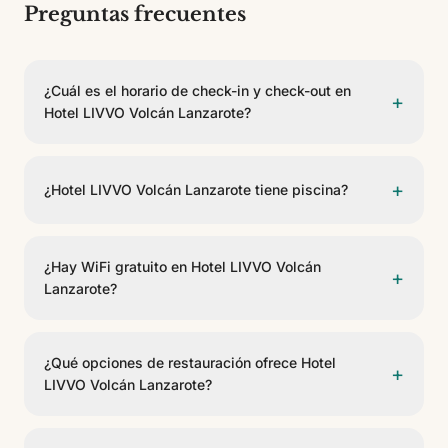
Preguntas frecuentes
¿Cuál es el horario de check-in y check-out en
+
Hotel LIVVO Volcán Lanzarote?
El check-in es a partir de las 15:00 y el check-out
antes de las 12:00.
+
¿Hotel LIVVO Volcán Lanzarote tiene piscina?
Sí, Hotel LIVVO Volcán Lanzarote dispone de 5
piscinas. Algunas son climatizables. Hay piscina
¿Hay WiFi gratuito en Hotel LIVVO Volcán
+
infantil para los más pequeños. Se incluyen tumbonas
Lanzarote?
y toallas.
Sí, Hotel LIVVO Volcán Lanzarote ofrece WiFi gratuito
en las zonas comunes y habitaciones.
¿Qué opciones de restauración ofrece Hotel
+
LIVVO Volcán Lanzarote?
El hotel cuenta con 7 opciones gastronómicas,