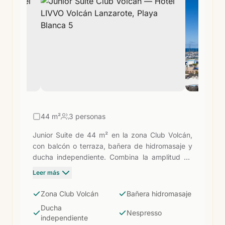
44
m²
3 personas
Junior Suite de 44 m² en la zona Club Volcán,
con balcón o terraza, bañera de hidromasaje y
ducha independiente. Combina la amplitud de
una suite con todos los privilegios exclusivos del
Leer más
Club: cafetera Nespresso, spa y circuito termal
gratuito, piscina privada con servicio de
Zona Club Volcán
Bañera hidromasaje
camarero, desayuno exclusivo en el restaurante
Ducha
La Vegueta, tea time y mixology, camas
Nespresso
independiente
balinesas, parking privado y −10% en