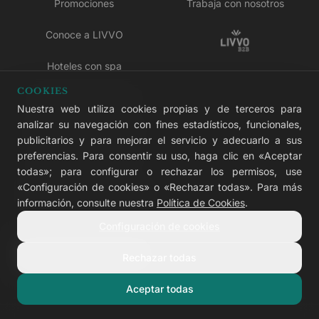
Promociones
Trabaja con nosotros
Conoce a LIVVO
Hoteles con spa
COOKIES
Hoteles sostenibles
Nuestra web utiliza cookies propias y de terceros para
analizar su navegación con fines estadísticos, funcionales,
Hoteles para familias
publicitarios y para mejorar el servicio y adecuarlo a sus
preferencias. Para consentir su uso, haga clic en «Aceptar
Hoteles pet friendly
todas»; para configurar o rechazar los permisos, use
«Configuración de cookies» o «Rechazar todas». Para más
Hoteles solo para adultos
información, consulte nuestra
Política de Cookies
.
Hoteles todo incluido
Configuración de cookies
LIVVO Plus
Rechazar todas
Aceptar todas