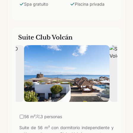
Spa gratuito
Piscina privada
restauración. Para parejas que quieren la
experiencia más completa.
Suite Club Volcán
56
m²
3 personas
Suite de 56 m² con dormitorio independiente y