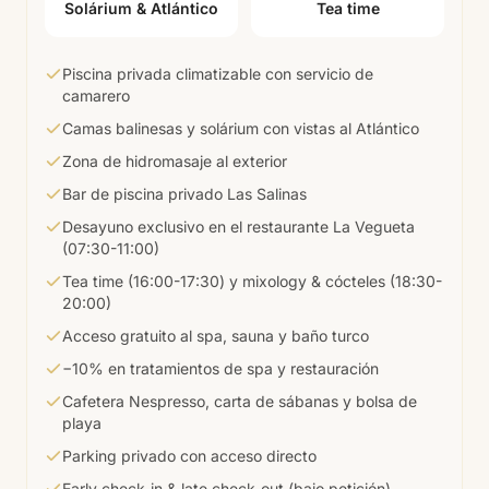
cócteles, y el spa (con sauna, baño turco y
Solárium & Atlántico
Tea time
jacuzzi) espera con una tarifa especial del 10%.
Todo pensado para quienes viajan sin
Piscina privada climatizable con servicio de
compromisos y buscan la experiencia completa
camarero
del Volcán Lanzarote.
Camas balinesas y solárium con vistas al Atlántico
Zona de hidromasaje al exterior
Bar de piscina privado Las Salinas
Desayuno exclusivo en el restaurante La Vegueta
(07:30-11:00)
Tea time (16:00-17:30) y mixology & cócteles (18:30-
20:00)
Acceso gratuito al spa, sauna y baño turco
−10% en tratamientos de spa y restauración
Cafetera Nespresso, carta de sábanas y bolsa de
playa
Parking privado con acceso directo
Early check-in & late check-out (bajo petición)