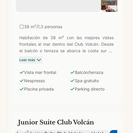
38
m²
3 personas
Habitación de 38 m² con las mejores vistas
frontales al mar dentro del Club Volcán. Desde
el balcón o terraza se abarca la costa sur de
Lanzarote sin obstáculos. Incluye todos los
Leer más
privilegios Club: cafetera Nespresso, acceso
gratuito al spa y circuito termal, piscina privada
Vista mar frontal
Balcón/terraza
con servicio de camarero, desayuno exclusivo
Nespresso
Spa gratuito
en el restaurante La Vegueta, tea time y
Piscina privada
Parking directo
mixology, camas balinesas, solárium, parking
privado con acceso directo y −10% en
restauración. La habitación más deseada por los
viajeros que repiten.
Junior Suite Club Volcán