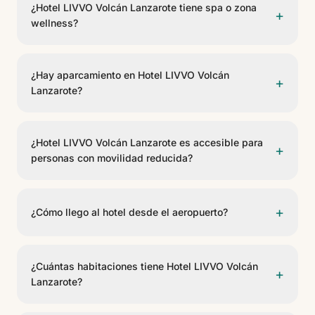
incluyendo La Florida, La Vegueta, Yaiza, Snack Bar
¿Hotel LIVVO Volcán Lanzarote tiene spa o zona
+
Islote. Ofrecen servicio de buffet, à la carte y buffet, à
wellness?
la carte.
Sí, Hotel LIVVO Volcán Lanzarote dispone de spa con
tratamientos de belleza y masajes, sauna y baño
¿Hay aparcamiento en Hotel LIVVO Volcán
+
turco, gimnasio.
Lanzarote?
Sí, Hotel LIVVO Volcán Lanzarote dispone de
aparcamiento para huéspedes. Consulte disponibilidad
¿Hotel LIVVO Volcán Lanzarote es accesible para
+
y condiciones en recepción.
personas con movilidad reducida?
Sí, Hotel LIVVO Volcán Lanzarote cuenta con
habitaciones adaptadas para personas con movilidad
+
¿Cómo llego al hotel desde el aeropuerto?
reducida (PMR) y accesos adaptados en las zonas
comunes.
Hotel LIVVO Volcán Lanzarote se encuentra a 30 km
del Aeropuerto de Lanzarote. Se puede llegar en taxi,
¿Cuántas habitaciones tiene Hotel LIVVO Volcán
+
transfer privado o coche de alquiler.
Lanzarote?
Hotel LIVVO Volcán Lanzarote cuenta con 251