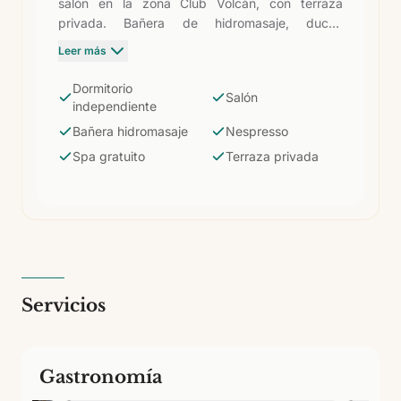
salón en la zona Club Volcán, con terraza
privada. Bañera de hidromasaje, ducha
independiente y el máximo nivel de confort del
Leer más
hotel. Incluye todos los privilegios Club: cafetera
Nespresso, spa y circuito termal gratuito,
Dormitorio
Salón
piscina privada, desayuno en el restaurante La
independiente
Vegueta, tea time y mixology, camas balinesas,
Bañera hidromasaje
Nespresso
parking privado y −10% en restauración.
Spa gratuito
Terraza privada
Espacio, privacidad y servicio premium en un
solo alojamiento.
Servicios
Gastronomía