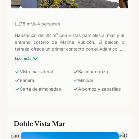
38
m²
4 personas
Habitación de 38 m² con vistas parciales al mar y al
entorno costero de Marina Rubicón. El balcón o
terraza ofrece un primer contacto con el Atlántico sin
el suplemento de las categorías con vista directa al
Leer más
mar. Misma amplitud y equipamiento que el resto de
la zona estándar: bañera, bidet, aire acondicionado,
Vista mar lateral
Balcón/terraza
ventilador de techo, minibar, caja fuerte, hervidor con
Bañera
Minibar
servicio de café-té, albornoz, zapatillas y carta de
Carta de almohadas
Albornoz y zapatillas
almohadas.
Doble Vista Mar