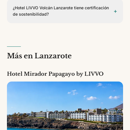
habitaciones de 10 tipos diferentes. Es un
¿Hotel LIVVO Volcán Lanzarote tiene certificación
+
establecimiento de 5 estrellas.
de sostenibilidad?
Sí, Hotel LIVVO Volcán Lanzarote cuenta con el
Certificado Biosphere del Instituto de Turismo
Responsable, respaldado por la UNESCO. Esto
garantiza prácticas de turismo sostenible y respeto
por el entorno.
Más en Lanzarote
Hotel Mirador Papagayo by LIVVO