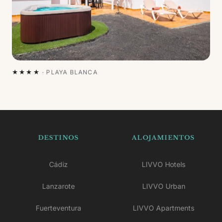
★★★★
·
PLAYA BLANCA
DESTINOS
ALOJAMIENTOS
Cádiz
LIVVO Hotels
Lanzarote
LIVVO Urban
Fuerteventura
LIVVO Apartments