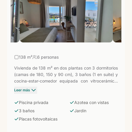
de alta calidad para familias o grupos que buscan
espacio, privacidad y una ubicación privilegiada en
el sur de Lanzarote.
138
m²
6 personas
Vivienda de 138 m² en dos plantas con 3 dormitorios
(camas de 180, 150 y 90 cm), 3 baños (1 en suite) y
cocina-estar-comedor equipada con vitrocerámica,
horno, lavavajillas y bomba de ósmosis. Porche
Leer más
semicubierto con jardín y piscina privada. La azotea
ofrece terraza privada con vistas a Fuerteventura y
Piscina privada
Azotea con vistas
Lobos. Plaza de aparcamiento y placas fotovoltaicas
3 baños
Jardín
incluidas. Para familias o grupos de hasta seis
Placas fotovoltaicas
personas.