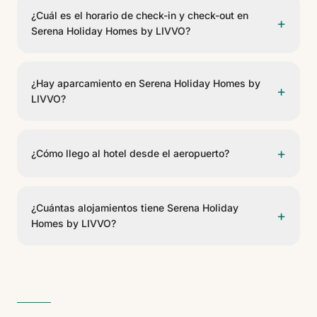
¿Cuál es el horario de check-in y check-out en
+
Serena Holiday Homes by LIVVO?
El check-in es a partir de las 16:00 y el check-out
antes de las 12:00.
¿Hay aparcamiento en Serena Holiday Homes by
+
LIVVO?
Sí, Serena Holiday Homes by LIVVO dispone de
aparcamiento para huéspedes. Consulte disponibilidad
+
¿Cómo llego al hotel desde el aeropuerto?
y condiciones en recepción.
Serena Holiday Homes by LIVVO se encuentra a 29,1
km del Aeropuerto César Manrique. Se puede llegar
¿Cuántas alojamientos tiene Serena Holiday
+
en taxi, transfer privado o coche de alquiler.
Homes by LIVVO?
Serena Holiday Homes by LIVVO cuenta con 9
alojamientos. Es un establecimiento de 3 estrellas.