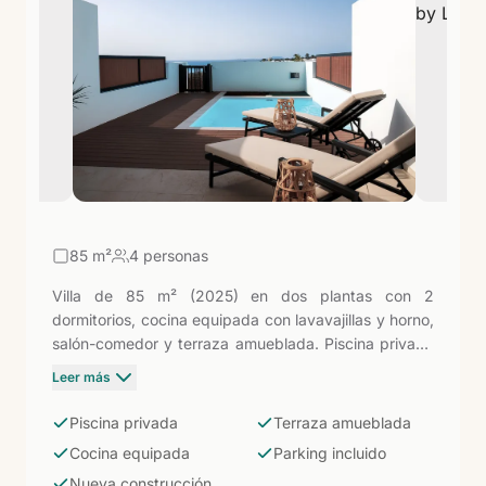
privilegiado en el sur de la isla.
85
m²
4 personas
Villa de 85 m² (2025) en dos plantas con 2
dormitorios, cocina equipada con lavavajillas y horno,
salón-comedor y terraza amueblada. Piscina privada
y plaza de aparcamiento incluidas. La categoría de
Leer más
entrada en Serena del Mar: espacio y privacidad
propios respaldados por la urbanización (piscina
Piscina privada
Terraza amueblada
infinity comunitaria y solárium) a pocos minutos de las
Cocina equipada
Parking incluido
playas de Papagayo.
Nueva construcción