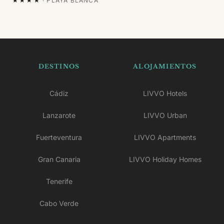
★★★★
·
PLAYA BLANCA
DESTINOS
ALOJAMIENTOS
Cádiz
LIVVO Hotels
Lanzarote
LIVVO Urban
Fuerteventura
LIVVO Apartments
Gran Canaria
LIVVO Holiday Homes
Tenerife
Cabo Verde