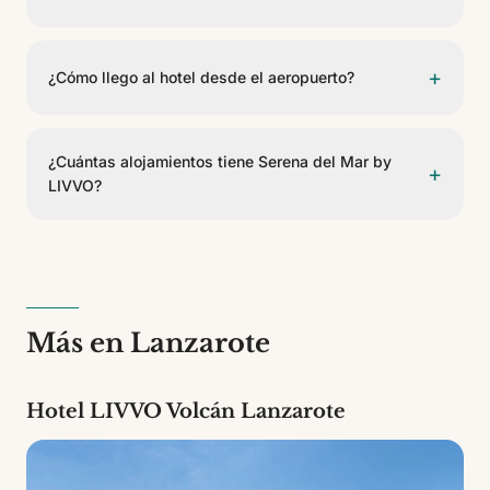
Sí, Serena del Mar by LIVVO dispone de aparcamiento
para huéspedes. Consulte disponibilidad y condiciones
+
¿Cómo llego al hotel desde el aeropuerto?
en recepción.
Serena del Mar by LIVVO se encuentra a 29,1 km del
Aeropuerto César Manrique. Se puede llegar en taxi,
¿Cuántas alojamientos tiene Serena del Mar by
+
transfer privado o coche de alquiler.
LIVVO?
Serena del Mar by LIVVO cuenta con 33 alojamientos
de 5 tipos diferentes. Es un establecimiento de 3
estrellas.
Más en Lanzarote
Hotel LIVVO Volcán Lanzarote