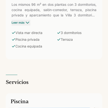
Los mismos 96 m² en dos plantas con 3 dormitorios,
cocina equipada, salón-comedor, terraza, piscina
privada y aparcamiento que la Villa 3 dormitorios,
más vistas directas al Atlántico desde dormitorios y
Leer más
espacios exteriores. La combinación de espacio para
seis personas y horizonte marino la convierte en la
Vista mar directa
3 dormitorios
opción más solicitada de la urbanización.
Piscina privada
Terraza
Cocina equipada
Servicios
Piscina