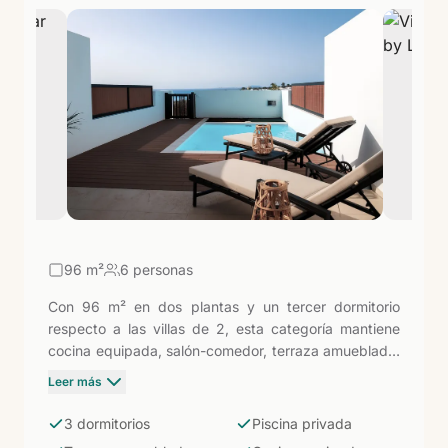
96
m²
6 personas
Con 96 m² en dos plantas y un tercer dormitorio
respecto a las villas de 2, esta categoría mantiene
cocina equipada, salón-comedor, terraza amueblada,
piscina privada y aparcamiento. La opción más
Leer más
espaciosa para familias de hasta seis personas que
quieren habitaciones separadas y privacidad exterior
3 dormitorios
Piscina privada
sin añadir extras innecesarios.