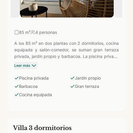
85
m²
4 personas
A los 85 m² en dos plantas con 2 dormitorios, cocina
equipada y salón-comedor, se suman gran terraza
privada, jardín propio y barbacoa. La piscina privada
y la plaza de aparcamiento completan el conjunto.
Leer más
Pensada para quienes quieren independencia total y
una zona exterior generosa para disfrutar del clima
Piscina privada
Jardín propio
de Lanzarote sin compartir piscina ni espacio verde.
Barbacoa
Gran terraza
Cocina equipada
Villa 3 dormitorios