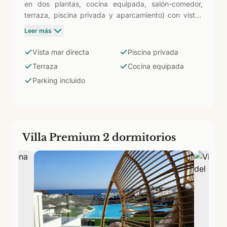
en dos plantas, cocina equipada, salón-comedor,
terraza, piscina privada y aparcamiento) con vistas
directas al Atlántico desde dormitorios y terraza. En
Leer más
una urbanización a pocos minutos de Papagayo,
despertar con el mar en el horizonte justifica por sí
Vista mar directa
Piscina privada
solo la elección de esta categoría.
Terraza
Cocina equipada
Parking incluido
Villa Premium 2 dormitorios