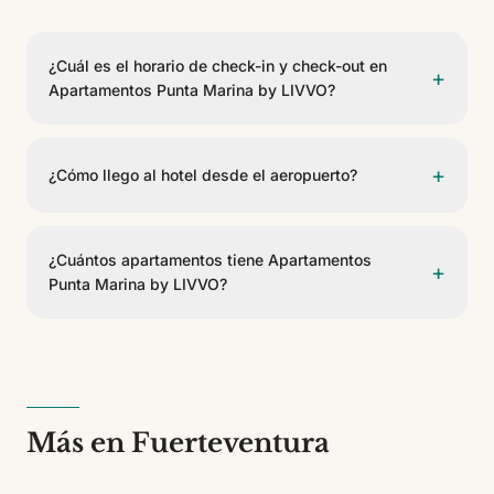
¿Cuál es el horario de check-in y check-out en
+
Apartamentos Punta Marina by LIVVO?
El check-in es a partir de las 15:00 y el check-out
antes de las 11:00.
+
¿Cómo llego al hotel desde el aeropuerto?
Apartamentos Punta Marina by LIVVO se encuentra a
83 km del Aeropuerto de Fuerteventura. Se puede
¿Cuántos apartamentos tiene Apartamentos
+
llegar en taxi, transfer privado o coche de alquiler.
Punta Marina by LIVVO?
Apartamentos Punta Marina by LIVVO cuenta con 17
apartamentos. Es un establecimiento de 3 estrellas.
Más en Fuerteventura