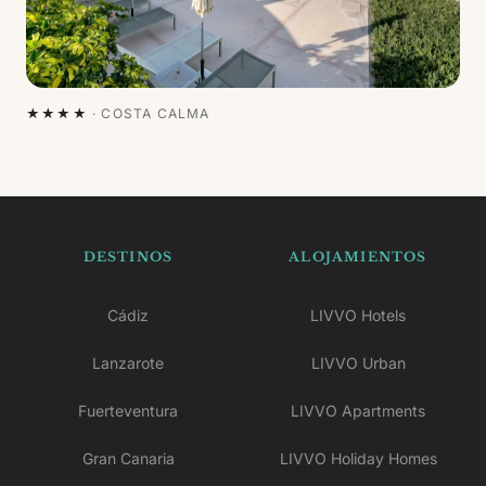
★★★★
·
COSTA CALMA
DESTINOS
ALOJAMIENTOS
Cádiz
LIVVO Hotels
Lanzarote
LIVVO Urban
Fuerteventura
LIVVO Apartments
Gran Canaria
LIVVO Holiday Homes