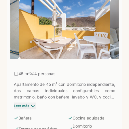
45
m²
4 personas
Apartamento de 45 m² con dormitorio independiente,
dos camas individuales configurables como
matrimonio, baño con bañera, lavabo y WC, y cocina
equipada con menaje. Wi-Fi gratuito y TV incluidos.
Leer más
Terraza propia con solárium. La Punta Marina ofrece
un solo tipo de apartamento bien definido: un espacio
Bañera
Cocina equipada
generoso, íntimo y a escasos metros de la Playa de
Dormitorio
Morro Jable, en un complejo pequeño de 17 unidades
Terraza con solárium