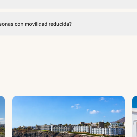
tos de 2 tipos diferentes. Es un establecimiento de 2 estrellas.
rsonas con movilidad reducida?
 comunes) son accesibles. Los apartamentos no están adaptados pa