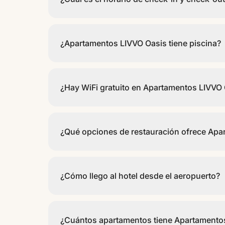
El check-in es a partir de las 14:00 y el check-out 
¿Apartamentos LIVVO Oasis tiene piscina?
Sí, Apartamentos LIVVO Oasis dispone de piscina.
¿Hay WiFi gratuito en Apartamentos LIVVO
Sí, Apartamentos LIVVO Oasis ofrece WiFi gratuit
¿Qué opciones de restauración ofrece Apa
El restaurante Bar Piscina Oasis concentra la ofe
¿Cómo llego al hotel desde el aeropuerto?
Apartamentos LIVVO Oasis se encuentra a 8 km del
¿Cuántos apartamentos tiene Apartamento