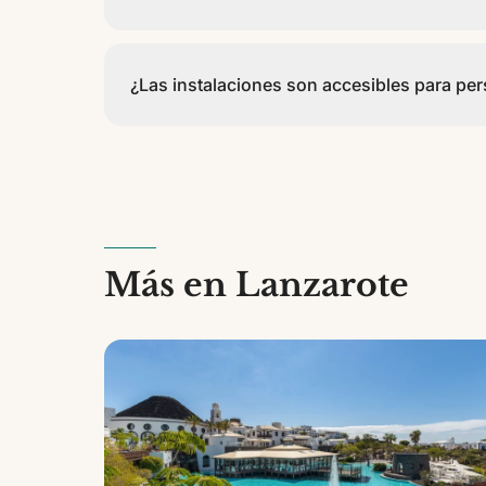
Apartamentos LIVVO Oasis cuenta con 55 apartamen
¿Las instalaciones son accesibles para pe
Las zonas comunes (recepción, snack bar y áreas
Más en Lanzarote