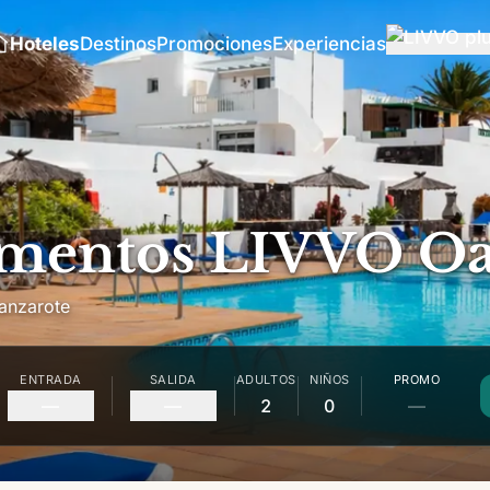
Hoteles
Destinos
Promociones
Experiencias
mentos LIVVO Oa
anzarote
ENTRADA
SALIDA
ADULTOS
NIÑOS
PROMO
—
—
2
0