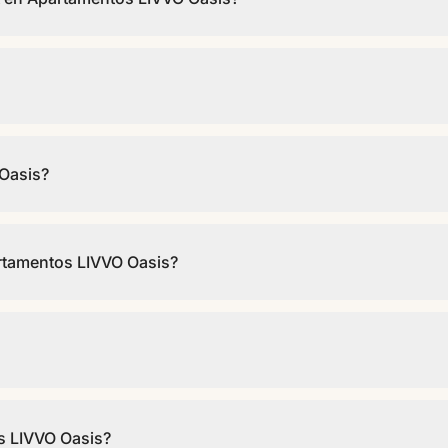
antes de las 11:30.
 Hay piscina infantil para los más pequeños. Se incluyen tumbonas.
 Oasis?
o en las zonas comunes y habitaciones.
rtamentos LIVVO Oasis?
rta gastronómica de Apartamentos LIVVO Oasis, con servicio de bar.
 Aeropuerto de Lanzarote. Se puede llegar en taxi, transfer privado
s LIVVO Oasis?