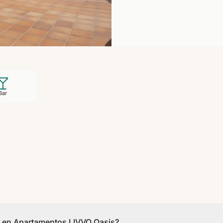
Bar
ut en Apartamentos LIVVO Oasis?