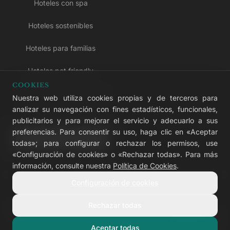
Hoteles con spa
Hoteles sostenibles
Hoteles para familias
Hoteles pet friendly
COOKIES
Hoteles solo para adultos
Nuestra web utiliza cookies propias y de terceros para
analizar su navegación con fines estadísticos, funcionales,
Hoteles todo incluido
publicitarios y para mejorar el servicio y adecuarlo a sus
preferencias. Para consentir su uso, haga clic en «Aceptar
LIVVO Plus
todas»; para configurar o rechazar los permisos, use
«Configuración de cookies» o «Rechazar todas». Para más
información, consulte nuestra
Política de Cookies
.
Configuración de cookies
© 2026 LIVVO Hotels — Grupo Martinón
#LIVVERS
Rechazar todas
Aviso legal
Cookies
Privacidad
Accesibilidad
Configurar cookies
Aceptar todas