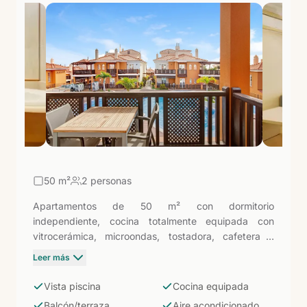
50
m²
2 personas
Apartamentos de 50 m² con dormitorio
independiente, cocina totalmente equipada con
vitrocerámica, microondas, tostadora, cafetera y
hervidor, salón con sofá y TV de pantalla plana.
Leer más
Balcón o terraza con vistas a la piscina de agua dulce
y zona infantil. WiFi gratuito. En Arguineguín, a 1,2 km
Vista piscina
Cocina equipada
de la playa y junto al puerto pesquero — la base
Balcón/terraza
Aire acondicionado