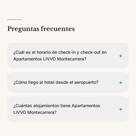
Preguntas frecuentes
¿Cuál es el horario de check-in y check-out en
+
Apartamentos LIVVO Montecarrera?
El check-in es a partir de las 07:00 y el check-out
antes de las 01:00.
+
¿Cómo llego al hotel desde el aeropuerto?
Apartamentos LIVVO Montecarrera se encuentra a
42,9 km del Aeropuerto de Gran Canaria. Se puede
¿Cuántas alojamientos tiene Apartamentos
+
llegar en taxi, transfer privado o coche de alquiler.
LIVVO Montecarrera?
Apartamentos LIVVO Montecarrera cuenta con 9
alojamientos. Es un establecimiento de 3 estrellas.