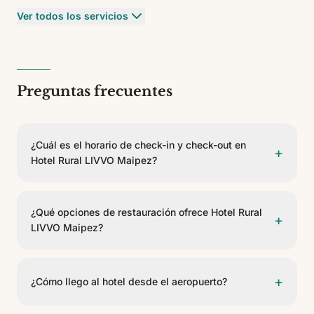
Ver todos los servicios
Preguntas frecuentes
¿Cuál es el horario de check-in y check-out en
+
Hotel Rural LIVVO Maipez?
El check-in es a partir de las 14:00 y el check-out
antes de las 12:00.
¿Qué opciones de restauración ofrece Hotel Rural
+
LIVVO Maipez?
El restaurante Restaurante Maipez concentra la oferta
gastronómica de Hotel Rural LIVVO Maipez, con
+
¿Cómo llego al hotel desde el aeropuerto?
servicio de buffet.
Hotel Rural LIVVO Maipez se encuentra a 30 km del