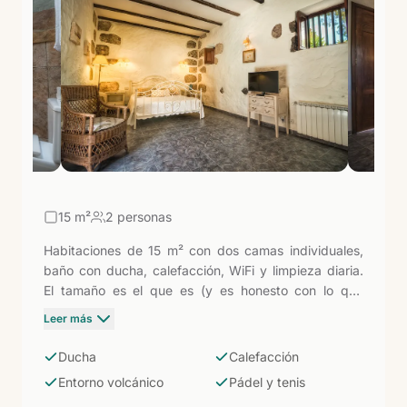
auténtica.
15
m²
2 personas
Habitaciones de 15 m² con dos camas individuales,
baño con ducha, calefacción, WiFi y limpieza diaria.
El tamaño es el que es (y es honesto con lo que
ofrece un hotel rural de 11 habitaciones en Arucas)
Leer más
pero lo que rodea la habitación lo compensa: entorno
volcánico, piscina de agua dulce, pistas de pádel y
Ducha
Calefacción
tenis, y la Gran Canaria más interior y auténtica a los
Entorno volcánico
Pádel y tenis
pies.