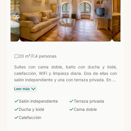
20
m²
4 personas
Suites con cama doble, baño con ducha y bidé,
calefacción, WiFi y limpieza diaria. Dos de ellas con
salón independiente y una con terraza privada. En un
hotel de solo 11 habitaciones en plena naturaleza
Leer más
volcánica, la suite es el nivel superior de privacidad e
intimidad: el salón o la terraza añaden un espacio
Salón independiente
Terraza privada
propio para leer, tomar el desayuno o simplemente
Ducha y bidé
Cama doble
estar sin salir de la habitación.
Calefacción