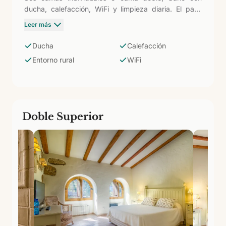
ducha, calefacción, WiFi y limpieza diaria. El paso
intermedio entre la Básica y la Superior: más espacio
Leer más
para moverse con soltura, en el mismo entorno
volcánico de Arucas y con todas las instalaciones del
Ducha
Calefacción
complejo (piscina, pádel, tenis) a disposición.
Entorno rural
WiFi
Doble Superior