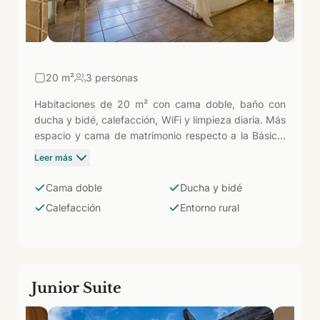
20
m²
3 personas
Habitaciones de 20 m² con cama doble, baño con
ducha y bidé, calefacción, WiFi y limpieza diaria. Más
espacio y cama de matrimonio respecto a la Básica,
en el mismo entorno rural volcánico del norte de Gran
Leer más
Canaria. Pensadas para parejas que quieren un retiro
tranquilo fuera de los circuitos turísticos del sur, a
Cama doble
Ducha y bidé
pocos minutos del Jardín Canario y de la catedral
Calefacción
Entorno rural
neogótica de Arucas.
Junior Suite