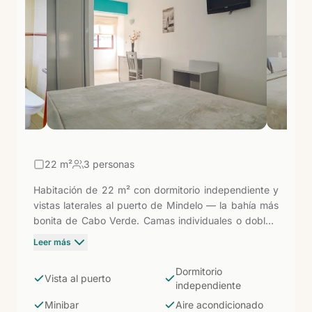
alma más auténtica de Cabo Verde.
22
m²
3 personas
Habitación de 22 m² con dormitorio independiente y
vistas laterales al puerto de Mindelo — la bahía más
bonita de Cabo Verde. Camas individuales o dobles,
WiFi, aire acondicionado, TV satélite, armario y
Leer más
minibar. Baño con ducha. Limpieza y cambio de
toallas diarios. Desde aquí se sale directamente a la
Dormitorio
Vista al puerto
avenida marginal, a los bares de música en vivo y a la
independiente
vida cultural que convierte Mindelo en la capital del
Minibar
Aire acondicionado