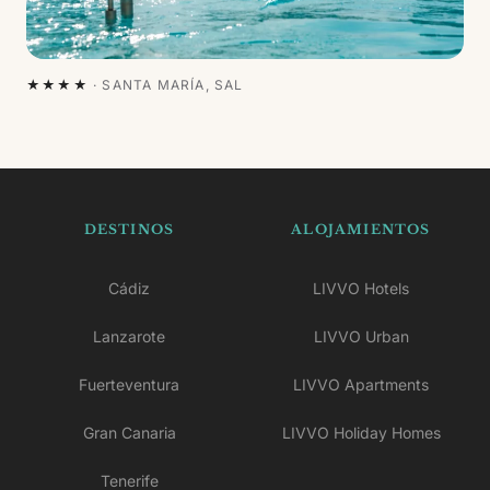
★★★★
·
SANTA MARÍA, SAL
DESTINOS
ALOJAMIENTOS
Cádiz
LIVVO Hotels
Lanzarote
LIVVO Urban
Fuerteventura
LIVVO Apartments
Gran Canaria
LIVVO Holiday Homes
Tenerife