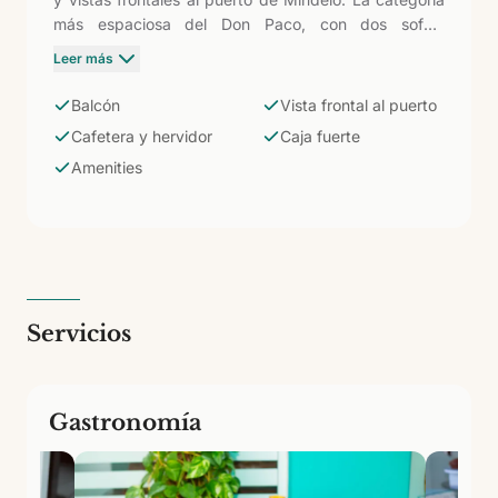
más espaciosa del Don Paco, con dos sofás,
cafetera, hervidor con servicio de café-té, caja
Leer más
fuerte, WiFi, aire acondicionado y TV satélite. Baño
con ducha, espejo de aumento, amenities y champú.
Balcón
Vista frontal al puerto
Limpieza y cambio de toallas diarios. Un espacio
Cafetera y hervidor
Caja fuerte
amplio y luminoso para vivir Mindelo con comodidad,
Amenities
ya sea en viaje de negocios o descubriendo la isla de
São Vicente.
Servicios
Gastronomía