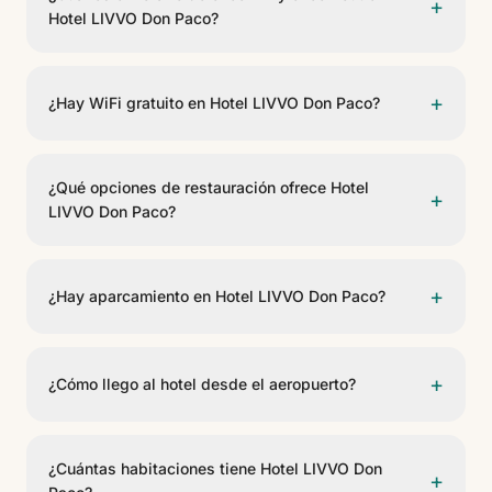
+
Hotel LIVVO Don Paco?
El check-in es a partir de las 14:00 y el check-out
antes de las 12:00.
+
¿Hay WiFi gratuito en Hotel LIVVO Don Paco?
Sí, Hotel LIVVO Don Paco ofrece WiFi gratuito en las
zonas comunes y habitaciones.
¿Qué opciones de restauración ofrece Hotel
+
LIVVO Don Paco?
El hotel cuenta con 3 opciones gastronómicas,
incluyendo Restaurante Tony Duarte, Lobby Bar, Room
+
¿Hay aparcamiento en Hotel LIVVO Don Paco?
Service Don Paco. Ofrecen servicio de restaurante,
bar, room service.
Sí, Hotel LIVVO Don Paco dispone de aparcamiento
para huéspedes. Consulte disponibilidad y condiciones
+
¿Cómo llego al hotel desde el aeropuerto?
en recepción.
Hotel LIVVO Don Paco se encuentra a 10 km del
Aeropuerto Cesária Évora International. Se puede
¿Cuántas habitaciones tiene Hotel LIVVO Don
+
llegar en taxi, transfer privado o coche de alquiler.