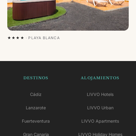
★★★★
·
PLAYA BLANCA
DESTINOS
ALOJAMIENTOS
Cádiz
LIVVO Hotels
Lanzarote
LIVVO Urban
Fuerteventura
LIVVO Apartments
Gran Canaria
LIVVO Holiday Homes