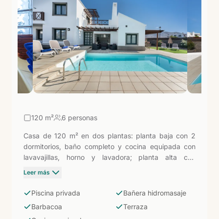
tiendas y el paseo marítimo de Marina Rubicón,
queda a corta distancia. Una opción ideal para
familias o grupos de amigos que quieren disfrutar
del sur de Lanzarote con total independencia y sin
renunciar al confort.
120
m²
6 personas
Casa de 120 m² en dos plantas: planta baja con 2
dormitorios, baño completo y cocina equipada con
lavavajillas, horno y lavadora; planta alta con
dormitorio principal, vestidor y baño con bañera de
Leer más
hidromasaje. Camas de 1,80 m, 1,60 m y 2
individuales para hasta seis personas. Piscina privada
Piscina privada
Bañera hidromasaje
climatizable, barbacoa portátil y gran terraza. Una
Barbacoa
Terraza
opción de total independencia en Playa Blanca a 1,1