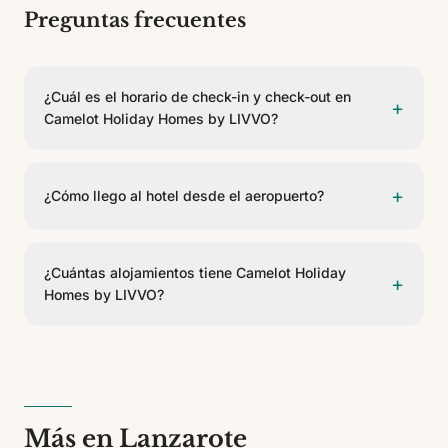
Preguntas frecuentes
¿Cuál es el horario de check-in y check-out en
+
Camelot Holiday Homes by LIVVO?
El check-in es a partir de las 15:00 y el check-out
antes de las 11:00.
+
¿Cómo llego al hotel desde el aeropuerto?
Camelot Holiday Homes by LIVVO se encuentra a 29
km del Aeropuerto de Lanzarote. Se puede llegar en
¿Cuántas alojamientos tiene Camelot Holiday
+
taxi, transfer privado o coche de alquiler.
Homes by LIVVO?
Camelot Holiday Homes by LIVVO cuenta con 6
alojamientos. Es un establecimiento de 3 estrellas.
Más en Lanzarote