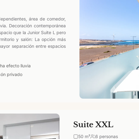
dependientes, área de comedor,
luvia. Decoración contemporánea
pacio que la Junior Suite L pero
mitorio y salón: La opción más
mayor separación entre espacios
ha efecto lluvia
cón privado
Suite XXL
50
m²
6 personas