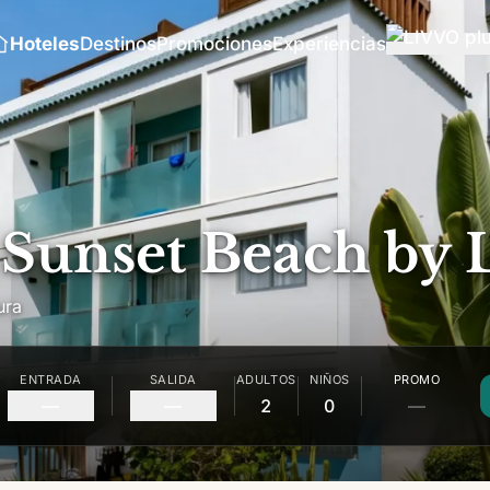
Hoteles
Destinos
Promociones
Experiencias
l Sunset Beach by
ura
ENTRADA
SALIDA
ADULTOS
NIÑOS
PROMO
—
—
2
0