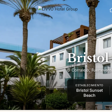
Saltar al contenido
Bristo
Corralejo
,
Fuertevent
ESTABLECIMIENTO
Bristol Sunset
Beach