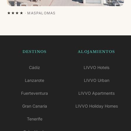
★★★★
·
MASPALOMAS
DESTINOS
ALOJAMIENTOS
Cádiz
LIVVO Hotels
Lanzarote
LIVVO Urban
Fuerteventura
LIVVO Apartments
Gran Canaria
LIVVO Holiday Homes
Tenerife