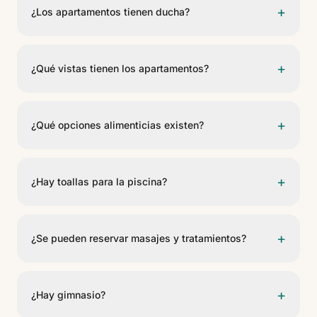
cafetera, sartenes y utensilios básicos de cocina.
+
¿Los apartamentos tienen ducha?
Sí. Todos los apartamentos han sido reformados
recientemente y cuentan con plato de ducha.
+
¿Qué vistas tienen los apartamentos?
Los apartamentos no disponen de vistas al mar ni al
puerto; las vistas son principalmente a jardines y calles
+
¿Qué opciones alimenticias existen?
interiores de Puerto de Mogán. Además, cuentan con
terraza-solárium privada y hamacas en la azotea del
Los huéspedes con desayuno o media pensión tienen
apartamento.
acceso al buffet temático diario, con opciones
+
¿Hay toallas para la piscina?
vegetarianas, veganas y sin gluten. También pueden
adaptarse menús para alergias, intolerancias y
Sí. Las toallas las proporciona el socorrista o la
necesidades dietéticas específicas.
recepción.
+
¿Se pueden reservar masajes y tratamientos?
Sí. Los tratamientos pueden reservarse directamente
en recepción. Hay masajista especializada y un amplio
+
¿Hay gimnasio?
menú de tratamientos; se recomienda reservar con
antelación.