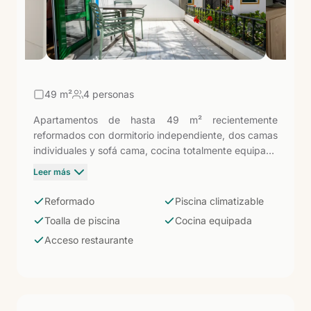
49
m²
4 personas
Apartamentos de hasta 49 m² recientemente
reformados con dormitorio independiente, dos camas
individuales y sofá cama, cocina totalmente equipada
y baño con ducha. Incluye toalla de piscina. La
Leer más
combinación de reforma reciente y acceso a los
servicios del hotel hace de esta categoría una de las
Reformado
Piscina climatizable
más completas del complejo: instalaciones
Toalla de piscina
Cocina equipada
actualizadas, piscina climatizable y restaurante
Acceso restaurante
disponible sin salir del recinto.