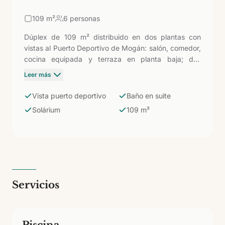
109
m²
6 personas
Dúplex de 109 m² distribuido en dos plantas con
vistas al Puerto Deportivo de Mogán: salón, comedor,
cocina equipada y terraza en planta baja; dos
dormitorios con baño en suite y baño independiente
Leer más
en primera planta; solárium en segunda planta. El
alojamiento más singular del complejo: la escala de
Vista puerto deportivo
Baño en suite
una casa privada, las vistas a uno de los puertos más
Solárium
109 m²
fotogénicos de Canarias y la plaza de Mogán con sus
canales y buganvillas literalmente a los pies.
Servicios
Piscina