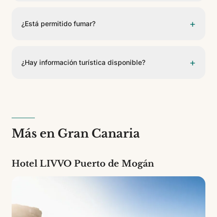
No. Actualmente las instalaciones no disponen de
gimnasio.
+
¿Está permitido fumar?
No está permitido fumar dentro de los apartamentos.
Solo se permite en terrazas y balcones.
+
¿Hay información turística disponible?
Sí. La recepción dispone de folletos turísticos,
información de excursiones e información local de
interés para los visitantes.
Más en Gran Canaria
Hotel LIVVO Puerto de Mogán