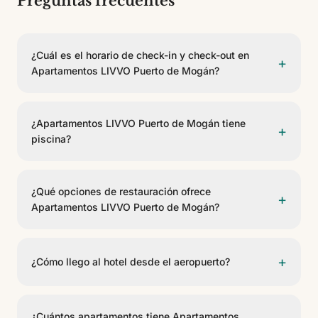
Preguntas frecuentes
¿Cuál es el horario de check-in y check-out en
+
Apartamentos LIVVO Puerto de Mogán?
El check-in es a partir de las 15:00 y el check-out
antes de las 12:00.
¿Apartamentos LIVVO Puerto de Mogán tiene
+
piscina?
Sí, Apartamentos LIVVO Puerto de Mogán dispone de
3 piscinas. Hay piscina infantil para los más pequeños.
¿Qué opciones de restauración ofrece
+
Se incluyen tumbonas.
Apartamentos LIVVO Puerto de Mogán?
El hotel cuenta con 3 opciones gastronómicas,
incluyendo Restaurante Hotel Puerto de Mogán, Pool
+
¿Cómo llego al hotel desde el aeropuerto?
Bar Hotel Puerto de Mogán. Ofrecen servicio de
buffet, bar a la carta, rooftop (según categoría
Apartamentos LIVVO Puerto de Mogán se encuentra a
reservada).
54 km del Aeropuerto de Gran Canaria. Se puede
¿Cuántos apartamentos tiene Apartamentos