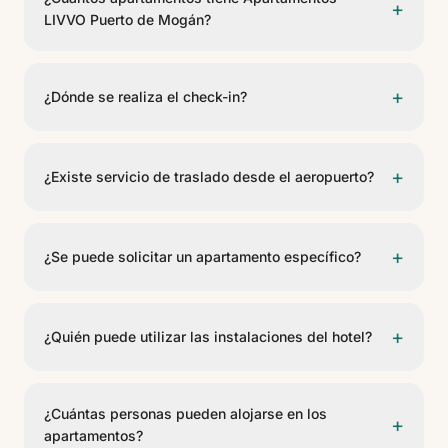
+
llegar en taxi, transfer privado o coche de alquiler.
LIVVO Puerto de Mogán?
Apartamentos LIVVO Puerto de Mogán cuenta con 79
apartamentos de 5 tipos diferentes. Es un
+
¿Dónde se realiza el check-in?
establecimiento de 3 estrellas.
El check-in se realiza en la recepción del Hotel LIVVO
Puerto de Mogán, que permanece abierta las 24
+
¿Existe servicio de traslado desde el aeropuerto?
horas.
Sí. Contactando previamente con el equipo de
reservas se puede gestionar un servicio privado de
+
¿Se puede solicitar un apartamento específico?
traslado. También existe conexión mediante transporte
público (guaguas).
Sí. Las solicitudes pueden realizarse con antelación,
aunque no están garantizadas y dependen de la
+
¿Quién puede utilizar las instalaciones del hotel?
disponibilidad. También es posible solicitar mejora de
categoría o cambio de régimen alimenticio, con un
Los clientes con desayuno o media pensión tienen
posible suplemento.
acceso a la piscina principal, el spa y las instalaciones
¿Cuántas personas pueden alojarse en los
+
comunes (horario de piscina de 09:00 a 17:00). Los
apartamentos?
clientes con solo alojamiento disponen de acceso a