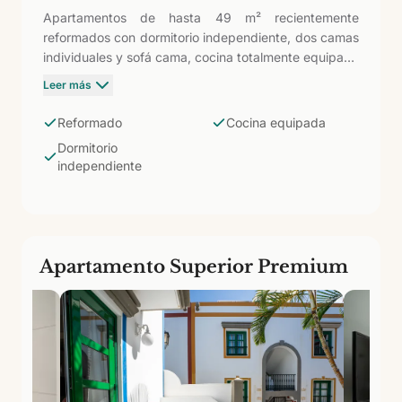
Apartamentos de hasta 49 m² recientemente
reformados con dormitorio independiente, dos camas
individuales y sofá cama, cocina totalmente equipada
y baño con ducha. Capacidad para 4 personas (3 ad
Leer más
+ niño). La reforma reciente aporta acabados
actualizados (suelos, azulejos y mobiliario) sobre la
Reformado
Cocina equipada
misma superficie del Estándar con un nivel estético
Dormitorio
superior.
independiente
Apartamento Superior Premium