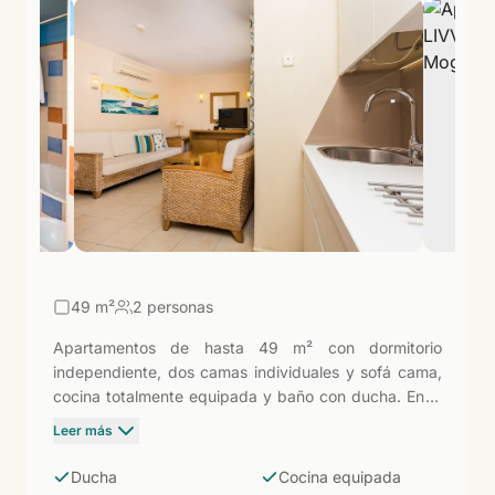
los canales. Desde el puerto salen excursiones en
barco a lo largo de la costa y salidas para
avistamiento de cetáceos. Un alojamiento con
personalidad en el rincón más fotogénico de Gran
Canaria.
49
m²
2 personas
Apartamentos de hasta 49 m² con dormitorio
independiente, dos camas individuales y sofá cama,
cocina totalmente equipada y baño con ducha. En la
"Pequeña Venecia" de Gran Canaria, con la Playa de
Leer más
Mogán a 50 metros: la opción de entrada para
conocer uno de los rincones más encantadores del
Ducha
Cocina equipada
suroeste de la isla con la independencia de una