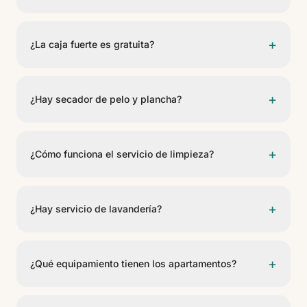
una piscina independiente, María's Pool.
Los apartamentos estándar tienen un dormitorio y
capacidad máxima para tres adultos. Los
+
¿La caja fuerte es gratuita?
apartamentos de dos dormitorios requieren reserva
directa.
Sí. Tanto el hotel como los apartamentos ofrecen caja
fuerte gratuita.
+
¿Hay secador de pelo y plancha?
Sí. Tanto el hotel como los apartamentos disponen de
secador de pelo y plancha para ropa.
+
¿Cómo funciona el servicio de limpieza?
Los apartamentos reciben limpieza cinco veces por
semana. Para toallas adicionales, amenities u otros
+
¿Hay servicio de lavandería?
elementos, basta con contactar con recepción.
No. Actualmente no existe servicio de lavandería en el
hotel ni en los apartamentos.
+
¿Qué equipamiento tienen los apartamentos?
Los apartamentos disponen de nevera, microondas,