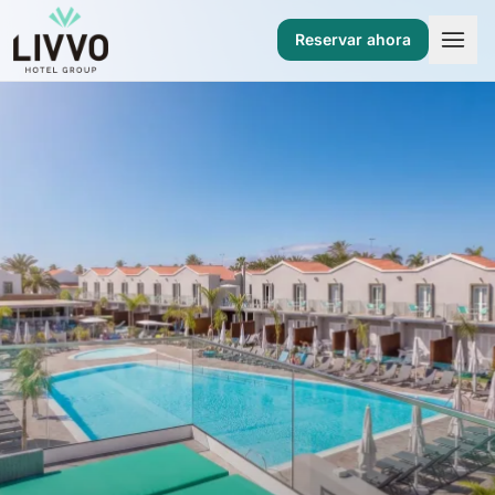
Saltar al contenido
Reservar ahora
ES
EN
DE
FR
IT
NL