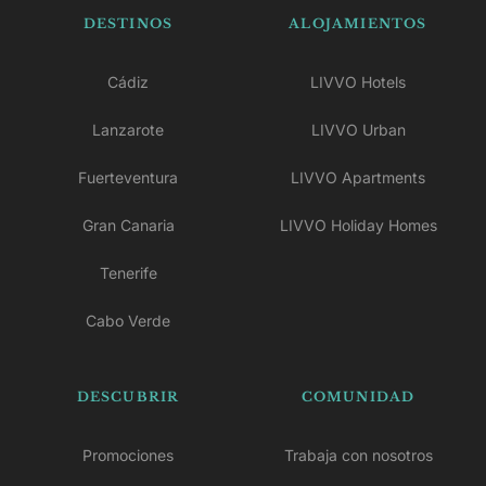
DESTINOS
ALOJAMIENTOS
Cádiz
LIVVO Hotels
Lanzarote
LIVVO Urban
Fuerteventura
LIVVO Apartments
Gran Canaria
LIVVO Holiday Homes
Tenerife
Cabo Verde
DESCUBRIR
COMUNIDAD
Promociones
Trabaja con nosotros