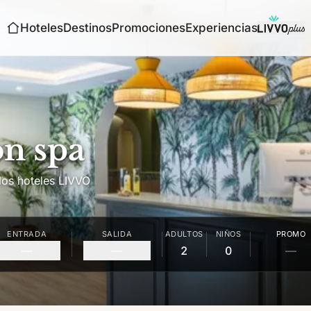
Hoteles
Destinos
Promociones
Experiencias
on spa
 los hoteles LIVVO
ENTRADA
SALIDA
ADULTOS
NIÑOS
PROMO
—
—
2
0