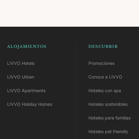
 Gran Canaria, Cabo Verde y Cádiz. Entrando en la ficha de
enestar.
ALOJAMIENTOS
DESCUBRIR
LIVVO Hotels
Promociones
LIVVO Urban
Conoce a LIVVO
LIVVO Apartments
Hoteles con spa
LIVVO Holiday Homes
Hoteles sostenibles
Hoteles para familias
Hoteles pet friendly