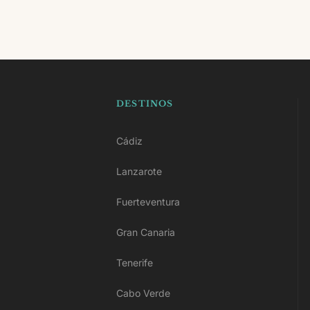
Hay hoteles con spa en Lanzarote, Fuerteventura,
cada hotel puedes ver el detalle de su zona de bi
DESTINOS
Cádiz
Lanzarote
Fuerteventura
Gran Canaria
Tenerife
Cabo Verde