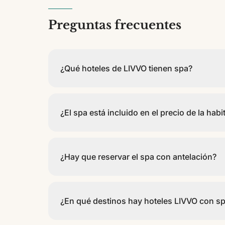
Preguntas frecuentes
¿Qué hoteles de LIVVO tienen spa?
Disponen de spa o zona de bienestar, entre otros,
Maris, el Risco del Gato, el Costa Taurito, el Valle
¿El spa está incluido en el precio de la habi
Don Paco y el Hotel Cádiz Bahía. Los tienes todos 
Depende del hotel. En la mayoría, el acceso al spa 
tiene un coste adicional. Te recomendamos confirma
¿Hay que reservar el spa con antelación?
en recepción.
En muchos casos sí, sobre todo para tratamientos
asegura disponibilidad; al llegar, pregunta en rec
¿En qué destinos hay hoteles LIVVO con s