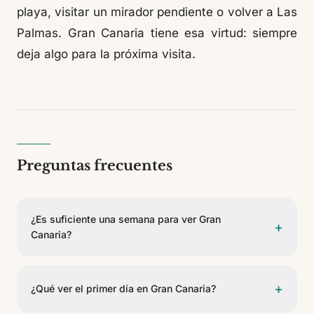
playa, visitar un mirador pendiente o volver a Las
Palmas. Gran Canaria tiene esa virtud: siempre
deja algo para la próxima visita.
Preguntas frecuentes
¿Es suficiente una semana para ver Gran
+
Canaria?
Sí. Gran Canaria tiene fama de continente en miniatura
y una semana basta para entender por qué: en pocos
+
¿Qué ver el primer día en Gran Canaria?
kilómetros pasa de dunas a pinares, de playas
urbanas a barrancos profundos y de pueblos de