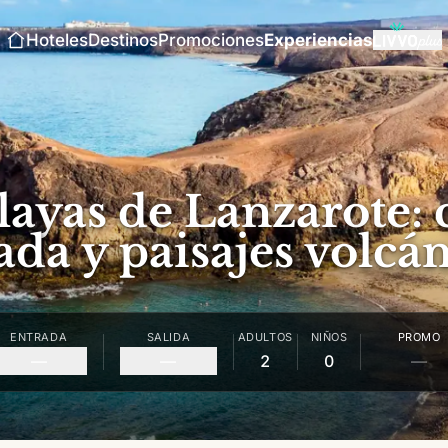
Hoteles
Destinos
Promociones
Experiencias
ayas de Lanzarote: c
da y paisajes volcá
ENTRADA
SALIDA
ADULTOS
NIÑOS
PROMO
—
—
2
0