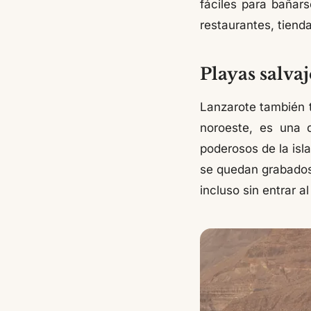
fáciles para bañar
restaurantes, tiend
Playas salva
Lanzarote también t
noroeste, es una 
poderosos de la isla
se quedan grabados.
incluso sin entrar a