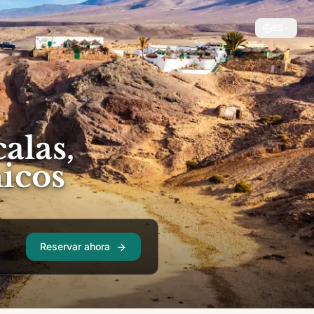
ES
alas,
nicos
Reservar ahora