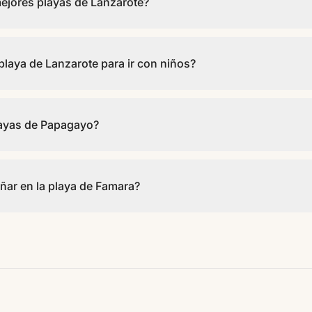
ejores playas de Lanzarote?
apagayo para paisaje y calas casi vírgenes, el sur (Playa Blanca, Fl
didad, y Famara para surf y atardeceres espectaculares.
 playa de Lanzarote para ir con niños?
 como Playa Flamingo, Playa Dorada o algunas zonas de Puerto del C
cios cerca y aguas más tranquilas, ideales para familias.
ayas de Papagayo?
s de agua turquesa dentro del Monumento Natural de Los Ajaches, c
temprano, llevar agua y respetar el entorno, porque su encanto está 
ñar en la playa de Famara?
u enorme arenal frente al risco, pero el baño depende del estado de
entes. Merece la visita aunque no entres al agua.