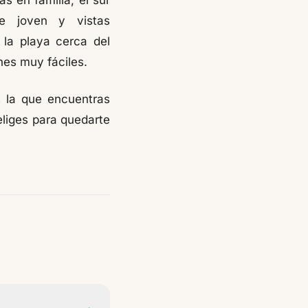
s en familia, el sur
te joven y vistas
 la playa cerca del
nes muy fáciles.
 la que encuentras
eliges para quedarte