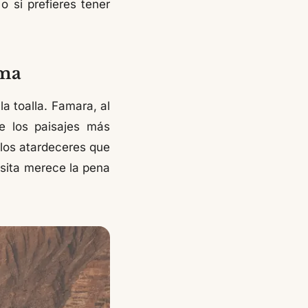
 si prefieres tener
rma
a toalla. Famara, al
e los paisajes más
a los atardeceres que
isita merece la pena