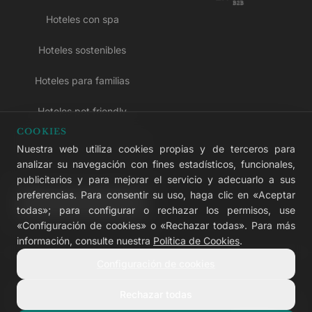
Hoteles con spa
Hoteles sostenibles
Hoteles para familias
Hoteles pet friendly
COOKIES
Hoteles solo para adultos
Nuestra web utiliza cookies propias y de terceros para
analizar su navegación con fines estadísticos, funcionales,
Hoteles todo incluido
publicitarios y para mejorar el servicio y adecuarlo a sus
preferencias. Para consentir su uso, haga clic en «Aceptar
LIVVO Plus
todas»; para configurar o rechazar los permisos, use
«Configuración de cookies» o «Rechazar todas». Para más
información, consulte nuestra
Política de Cookies
.
Configuración de cookies
© 2026 LIVVO Hotels — Grupo Martinón
#LIVVERS
Rechazar todas
Aviso legal
Cookies
Privacidad
Accesibilidad
Configurar cookies