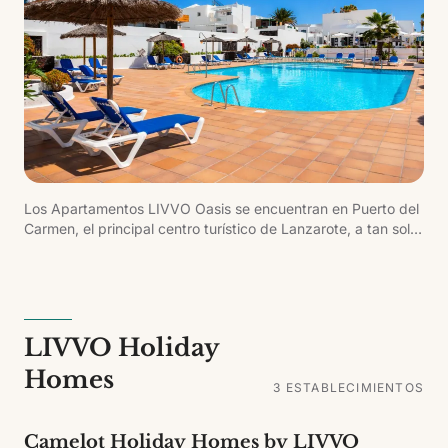
Los Apartamentos LIVVO Oasis se encuentran en Puerto del
Carmen, el principal centro turístico de Lanzarote, a tan solo
300 metros de la playa y a cinco minutos de la avenida
principal y la zona comercial. El luminoso complejo dispone
de piscina con sección infantil, solárium y zona ajardinada,
ofreciendo un ambiente tranquilo ideal para el descanso.
LIVVO Holiday
Homes
3
ESTABLECIMIENTOS
Camelot Holiday Homes by LIVVO