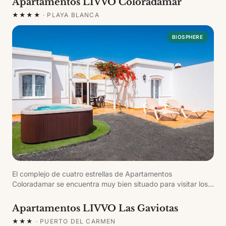
Apartamentos LIVVO Coloradamar
★★★★
·
PLAYA BLANCA
BIOSPHERE
El complejo de cuatro estrellas de Apartamentos
Coloradamar se encuentra muy bien situado para visitar los
lugares más emblemáticos de Lanzarote. Los apartamentos
están construidos a diferentes niveles, cada uno con su
Apartamentos LIVVO Las Gaviotas
propio espacio, y desde los Apartamentos Vistamar Plus se
★★★
·
PUERTO DEL CARMEN
puede vislumbrar Fuerteventura y la inmensidad del Océano