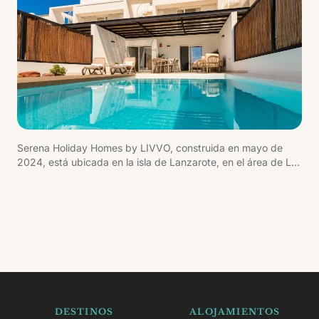
Serena Holiday Homes by LIVVO, construida en mayo de
2024, está ubicada en la isla de Lanzarote, en el área de Las
Coloradas en Playa Blanca, cerca de las playas de arena
dorada de Papagayo. La urbanización es privada y cuenta
con zona comunitaria dotada de piscina, solárium, servicios
y área bajo pérgola. Las viviendas son muy amplias con una
distribución bien proporcionada, estética moderna de líneas
sencillas y paredes blancas, integrada con el paisaje y el
espíritu de la arquitectura tradicional de la isla.
DESTINOS
ALOJAMIENTOS