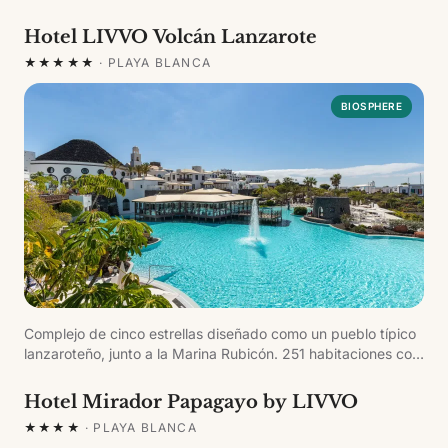
Hotel LIVVO Volcán Lanzarote
★★★★★
·
PLAYA BLANCA
BIOSPHERE
Complejo de cinco estrellas diseñado como un pueblo típico
lanzaroteño, junto a la Marina Rubicón. 251 habitaciones con
zona exclusiva para adultos Club Volcán, 5 piscinas, spa con
circuito termal, gimnasio 24h, squash y amplia oferta
Hotel Mirador Papagayo by LIVVO
gastronómica con restaurante buffet, à la carte y bares.
★★★★
·
PLAYA BLANCA