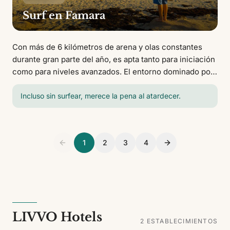
Surf en Famara
Con más de 6 kilómetros de arena y olas constantes
durante gran parte del año, es apta tanto para iniciación
como para niveles avanzados. El entorno dominado por
el Risco de Famara y el ambiente relajado del pueblo
cercano la convierten en uno de los lugares más
Incluso sin surfear, merece la pena al atardecer.
auténticos.
1
2
3
4
LIVVO Hotels
2
ESTABLECIMIENTOS