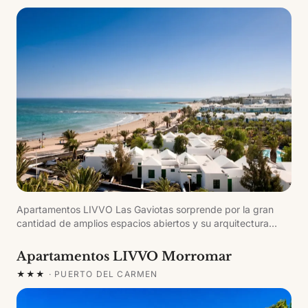
Atlántico.
Apartamentos LIVVO Las Gaviotas sorprende por la gran
cantidad de amplios espacios abiertos y su arquitectura
horizontal, típica de la isla de Lanzarote. Un complejo de 119
apartamentos divididos en seis sectores, cada uno con su
Apartamentos LIVVO Morromar
propia piscina, conectados por amplias zonas verdes.
★★★
·
PUERTO DEL CARMEN