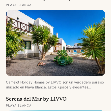
PLAYA BLANCA
Camelot Holiday Homes by LIVVO son un verdadero paraíso
ubicado en Playa Blanca. Estos lujosos y elegantes
apartamentos ofrecen alojamiento con aire acondicionado,
piscina privada climatizable y una terraza impresionante.
Serena del Mar by LIVVO
Con tres dormitorios y dos baños completos, son ideales
PLAYA BLANCA
para quienes buscan comodidad y estilo. Cada apartamento